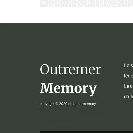
Outremer
Le s
légi
Memory
Les 
d’ut
copyright
© 2020 outremermemory