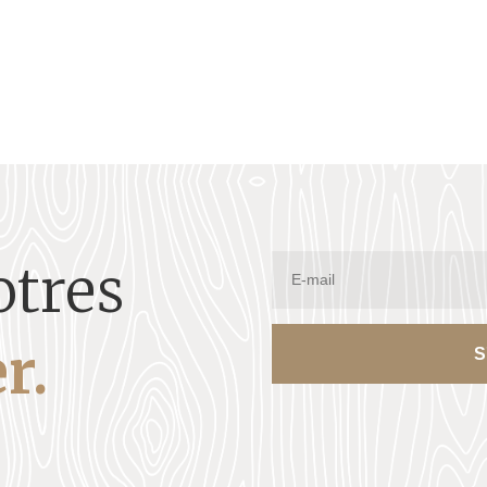
otres
r.
S