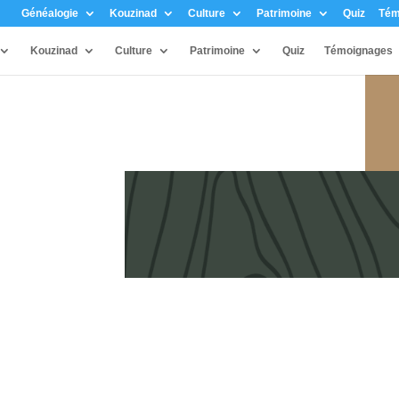
Généalogie
Kouzinad
Culture
Patrimoine
Quiz
Tém
Kouzinad
Culture
Patrimoine
Quiz
Témoignages