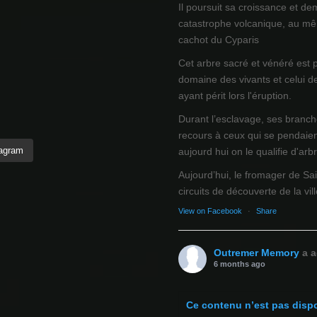
Il poursuit sa croissance et de
catastrophe volcanique, au mêm
cachot du Cyparis
Cet arbre sacré et vénéré est 
domaine des vivants et celui d
ayant périt lors l'éruption.
Durant l’esclavage, ses branch
recours à ceux qui se pendaien
tagram
aujourd hui on le qualifie d'arb
Aujourd’hui, le fromager de Sai
circuits de découverte de la ville
View on Facebook
·
Share
Outremer Memory
a a
6 months ago
Ce contenu n’est pas disp