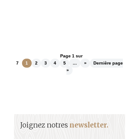
La famille Ho Hio Hen une dynastie discrète au
cœur des Antilles L’histoire des Ho Hio Hen
commence bien loin de la...
Page 1 sur
7
1
2
3
4
5
…
»
Dernière page
»
Joignez notres
newsletter.