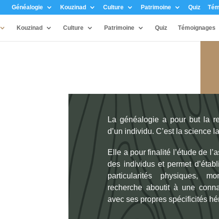
Généalogie
Kouzinad
Culture
Patrimoine
Quiz
Tém
Kouzinad
Culture
Patrimoine
Quiz
Témoignages
La généalogie a pour but la re
d’un individu. C’est la science 
Elle a pour finalité l’étude de 
des individus et permet d’établ
particularités physiques, mor
recherche aboutit à une conna
avec ses propres spécificités hér