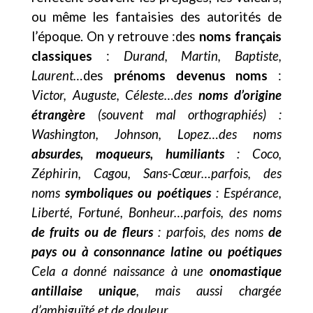
ou même les fantaisies des autorités de
l’époque. On y retrouve :des
noms français
classiques
:
Durand, Martin, Baptiste,
Laurent…
des
prénoms devenus noms
:
Victor, Auguste, Céleste…des
noms d’origine
étrangère
(souvent mal orthographiés) :
Washington, Johnson, Lopez…des noms
absurdes, moqueurs, humiliants
: Coco,
Zéphirin, Cagou, Sans-Cœur…parfois, des
noms
symboliques ou poétiques
: Espérance,
Liberté, Fortuné, Bonheur…parfois, des noms
de fruits ou de fleurs
: parfois, des noms
de
pays ou à consonnance latine ou poétiques
Cela a donné naissance à une
onomastique
antillaise unique
, mais aussi chargée
d’ambiguïté et de douleur.