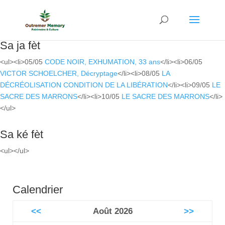
Sa ja fèt
<ul><li>05/05
CODE NOIR, EXHUMATION, 33 ans
</li><li>06/05
VICTOR SCHOELCHER, Décryptage
</li><li>08/05
LA
DÉCRÉOLISATION CONDITION DE LA LIBÉRATION
</li><li>09/05
LE
SACRE DES MARRONS
</li><li>10/05
LE SACRE DES MARRONS
</li>
</ul>
Sa ké fèt
<ul></ul>
Calendrier
<<
Août 2026
>>