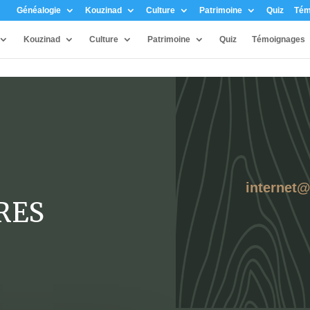
Généalogie
Kouzinad
Culture
Patrimoine
Quiz
Tém
Kouzinad
Culture
Patrimoine
Quiz
Témoignages
internet
RES