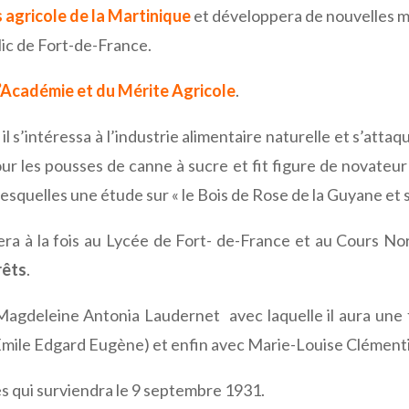
 agricole de la Martinique
et développera de nouvelles mé
blic de Fort-de-France.
 l’Académie et du Mérite Agricole
.
il s’intéressa à l’industrie alimentaire naturelle et s’attaq
r les pousses de canne à sucre et fit figure de novateu
 lesquelles une étude sur « le Bois de Rose de la Guyane et 
ra à la fois au Lycée de Fort- de-France et au Cours Nor
rêts
.
c Magdeleine Antonia Laudernet avec laquelle il aura une 
s (Emile Edgard Eugène) et enfin avec Marie-Louise Clément
ès qui surviendra le 9 septembre 1931.