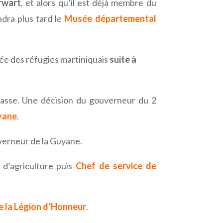
rwart
, et alors qu’il est déjà membre du
ndra plus tard le
Musée départemental
vée des réfugies martiniquais
suite à
classe. Une décision du gouverneur du 2
uyane
.
uverneur de la Guyane.
 d’agriculture puis
Chef de service de
de la Légion d’Honneur
.