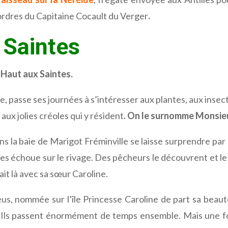
 ordres du Capitaine Cocault du Verger
.
 Saintes
-Haut aux Saintes.
le, passe ses journées à s’intéresser aux plantes, aux insec
 aux jolies créoles qui y résident
. On le surnomme Monsieu
s la baie de Marigot Fréminville se laisse surprendre par l
s échoue sur le rivage. Des pêcheurs le découvrent et l
it là avec sa sœur Caroline.
, nommée sur l’île Princesse Caroline de part sa beauté
Ils passent énormément de temps ensemble. Mais une fois F