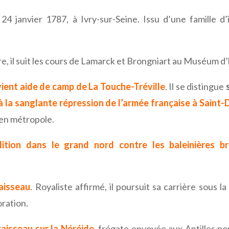
24 janvier 1787, à Ivry-sur-Seine. Issu d’une famille d’in
ure, il suit les cours de Lamarck et Brongniart au Muséum d’
ient aide de camp de La Touche-Tréville
. Il se distingue
 à la sanglante répression de l’armée française à Saint
 en métropole.
tion dans le grand nord contre les baleinières bri
aisseau
. Royaliste affirmé, il poursuit sa carrière sous l
ration.
vaisseau sur la Néréide
, frégate envoyée aux Antilles po