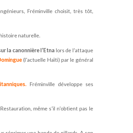
génieurs, Fréminville choisit, très tôt,
histoire naturelle.
sur la canonnière l’Etna
lors de l’attaque
-Domingue
(l’actuelle Haïti) par le général
tanniques.
Fréminville développe ses
a Restauration, même s’il n’obtient pas le
ur réprimer une bande de pillards. A son