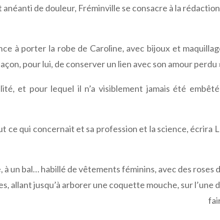
 anéanti de douleur, Fréminville se consacre à la rédactio
ce à porter la robe de Caroline, avec bijoux et maquillag
façon, pour lui, de conserver un lien avec son amour perdu 
té, et pour lequel il n’a visiblement jamais été embêté 
ut ce qui concernait et sa profession et la science, écrira 
, à un bal… habillé de vêtements féminins, avec des roses da
s, allant jusqu’à arborer une coquette mouche, sur l’une de 
fai