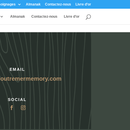
oignages
Almanak
Contactez-nous
Livre d’or
Almanak
Contactez-nous
Livre d’or
EMAIL
@outremermemory.com
SOCIAL