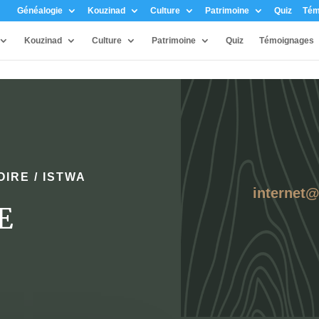
Généalogie
Kouzinad
Culture
Patrimoine
Quiz
Tém
Kouzinad
Culture
Patrimoine
Quiz
Témoignages
OIRE / ISTWA
internet
E