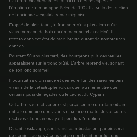
Cet arbre bicentenaire est aussi l'un des rescapés de
l’éruption de la montagne Pelée de 1902.Il a vu la destruction
de l’ancienne « capitale » martiniquaise.
Frappé de plein fouet, le fromager n'est plus alors qu'un
vieux morceau de bois entièrement noirci et calciné. Il
restera dans cet état de mort latente durant de nombreuses
années.
Pourtant 50 ans plus tard, des bourgeons puis des feuilles
apparaissent sur le tronc brûlé. L'arbre reprend vie, sortant
de son long sommeil.
Il poursuit sa croissance et demeure l’un des rares témoins
vivants de la catastrophe volcanique, au même titre que
certains pans de façades ou le cachot du Cyparis
Cet arbre sacré et vénéré est perçu comme un intermédiaire
entre le domaine des vivants et celui de morts, des ancêtres
esclaves et des âmes ayant périt lors l'éruption.
Durant l’esclavage, ses branches robustes ont parfois servi
de dernier recours à ceux qui se pendaient pour fuir une