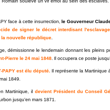
 Romain soulève un vif émoi au sein des esclaves. L
Y face à cette insurrection,
le Gouverneur
Claud
cide de signer le décret interdisant l’esclavag
e la nouvelle république
.
ge, démissionne le lendemain donnant les pleins 
t-Pierre le 24 mai 1848
. Il occupera ce poste jusq
Y-PAPY est élu député.
Il représente la Martinique 
 mai 1849.
n Martinique, il
devient Président du Conseil Gé
Bourbon jusqu’en mars 1871.