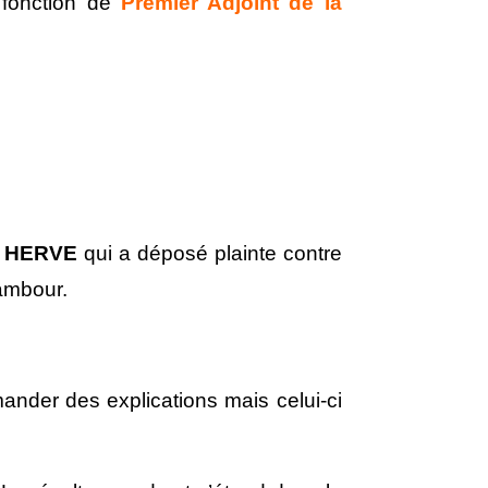
 fonction de
P
remier
Adjoint de la
e HERVE
qui a déposé plainte contre
tambour.
ander des explications mais celui-ci