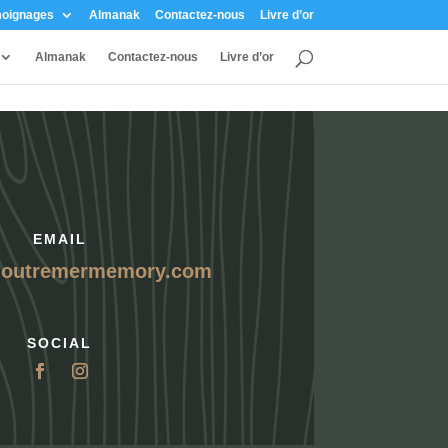
oignages
Almanak
Contactez-nous
Livre d’or
Almanak
Contactez-nous
Livre d’or
EMAIL
@outremermemory.com
SOCIAL