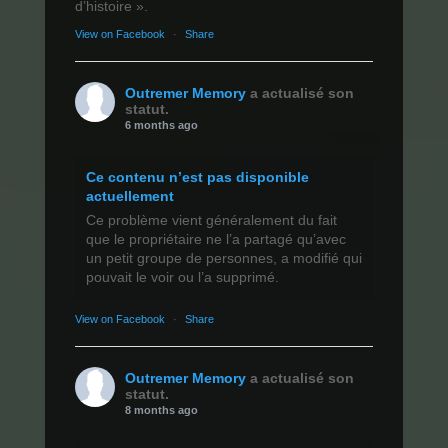
d’histoire ».
View on Facebook
·
Share
Outremer Memory
a actualisé son
statut.
6 months ago
Ce contenu n’est pas disponible
actuellement
Ce problème vient généralement du fait
que le propriétaire ne l’a partagé qu’avec
un petit groupe de personnes, a modifié qui
pouvait le voir ou l’a supprimé.
View on Facebook
·
Share
Outremer Memory
a actualisé son
statut.
8 months ago