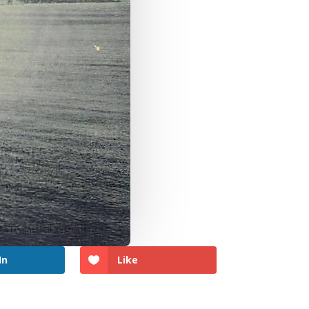
In
Like