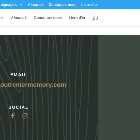
oignages
Almanak
Contactez-nous
Livre d’or
Almanak
Contactez-nous
Livre d’or
EMAIL
@outremermemory.com
SOCIAL