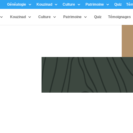
Généalogie
Kouzinad
Culture
Patrimoine
Quiz
Tém
Kouzinad
Culture
Patrimoine
Quiz
Témoignages