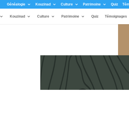
Généalogie
Kouzinad
Culture
Patrimoine
Quiz
Tém
Kouzinad
Culture
Patrimoine
Quiz
Témoignages