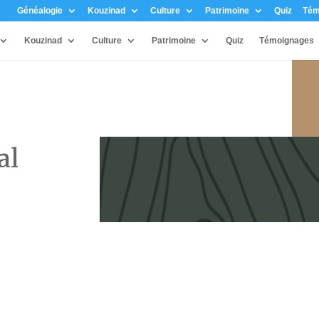
Généalogie
Kouzinad
Culture
Patrimoine
Quiz
Tém
Kouzinad
Culture
Patrimoine
Quiz
Témoignages
al