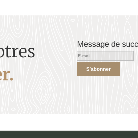
Message de suc
otres
r.
S'abonner