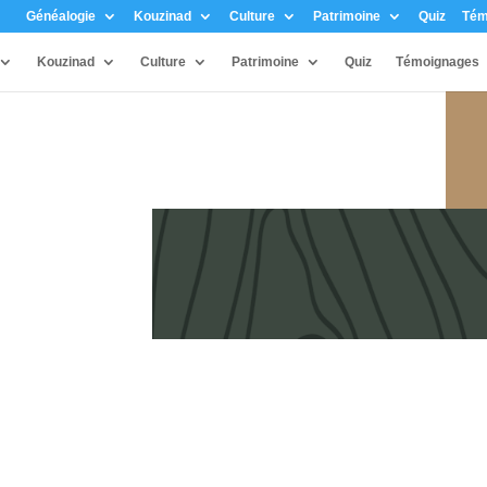
Généalogie
Kouzinad
Culture
Patrimoine
Quiz
Tém
Kouzinad
Culture
Patrimoine
Quiz
Témoignages