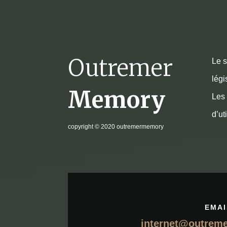
Outremer
Le s
légi
Memory
Les 
d’ut
copyright
© 2020 outremermemory
EMAI
internet@outrem