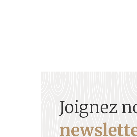
Eugénie TELL-ÉBOUÉ (1891 - 1972) Sommaire Bi
Joignez n
newslette