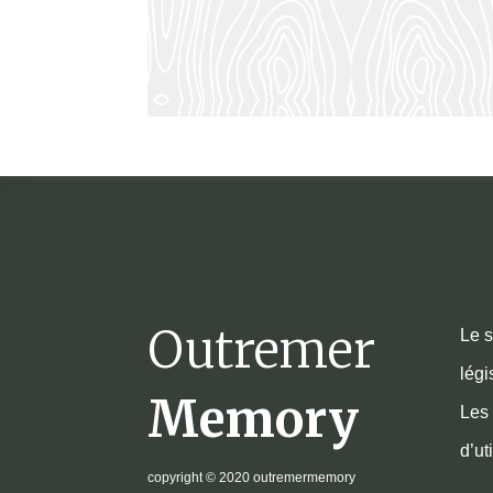
Outremer
Le s
légi
Memory
Les 
d’ut
copyright
© 2020 outremermemory