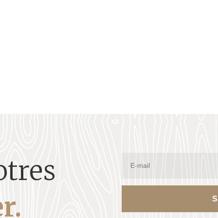
ographie Son arbre Sources Lien Facebook :...
otres
r.
S