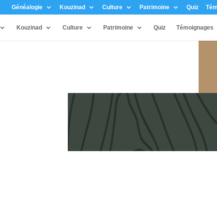
Généalogie
Kouzinad
Culture
Patrimoine
Quiz
Tém
Kouzinad
Culture
Patrimoine
Quiz
Témoignages