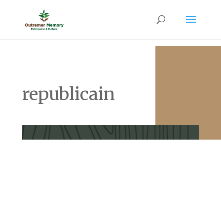
republicain
Sé an mil-ui-san-katr-é-ven kè Alfred PARÉPOU ki