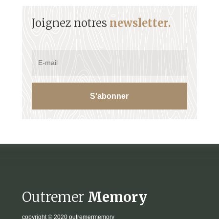
Joignez notres
newsletter.
S'abonner
Outremer
Memory
copyright
© 2020 outremermemory