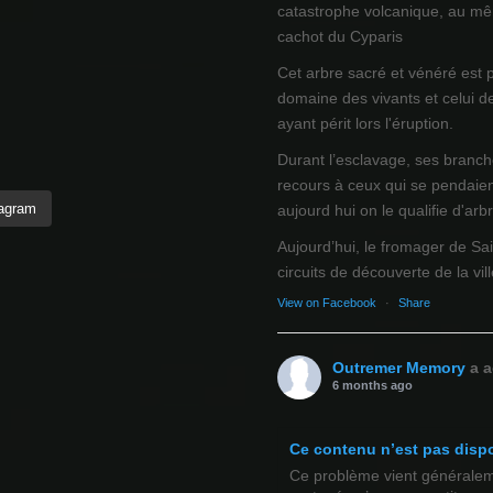
catastrophe volcanique, au mêm
cachot du Cyparis
Cet arbre sacré et vénéré est 
domaine des vivants et celui d
ayant périt lors l'éruption.
Durant l’esclavage, ses branch
recours à ceux qui se pendaien
tagram
aujourd hui on le qualifie d'arb
Aujourd’hui, le fromager de Sai
circuits de découverte de la ville
View on Facebook
·
Share
Outremer Memory
a a
6 months ago
Ce contenu n’est pas disp
Ce problème vient généralemen