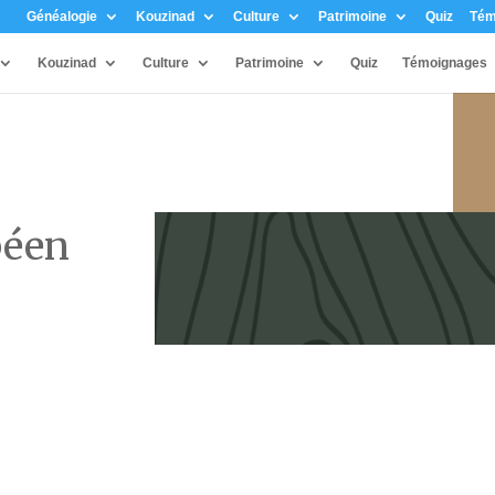
Généalogie
Kouzinad
Culture
Patrimoine
Quiz
Tém
Kouzinad
Culture
Patrimoine
Quiz
Témoignages
péen