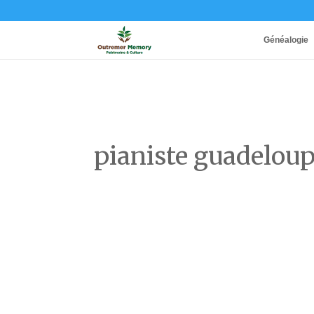
Généalogie
pianiste guadelou