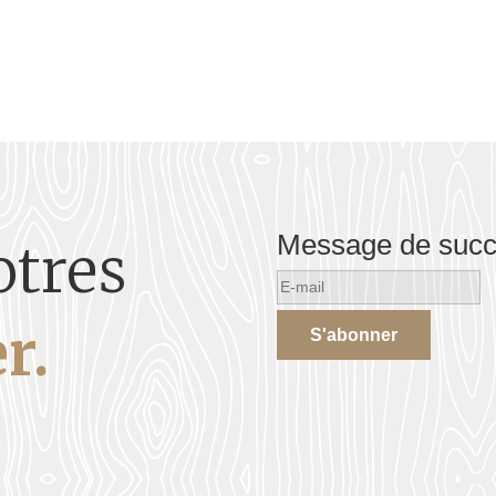
Message de suc
otres
r.
S'abonner