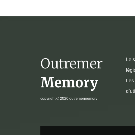
Outremer
Le s
légi
Memory
Les 
d’ut
copyright
© 2020 outremermemory