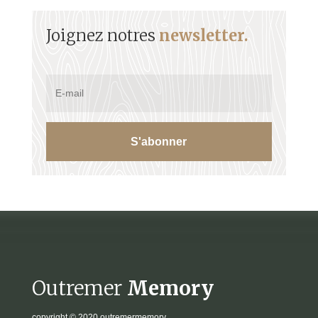
Joignez notres
newsletter.
S'abonner
Outremer
Memory
copyright
© 2020 outremermemory