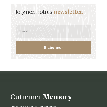
Joignez notres
newsletter.
S'abonner
Outremer
Memory
copyright
© 2020 outremermemory