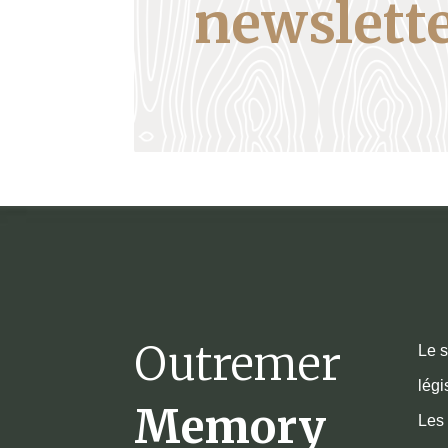
newslette
Outremer
Le s
légi
Memory
Les 