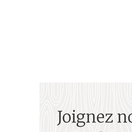
En 1975, hier tout juste, les Antilles possédaie
Joignez n