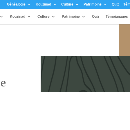
Généalogie
Kouzinad
Culture
Patrimoine
Quiz
Tém
Kouzinad
Culture
Patrimoine
Quiz
Témoignages
ne