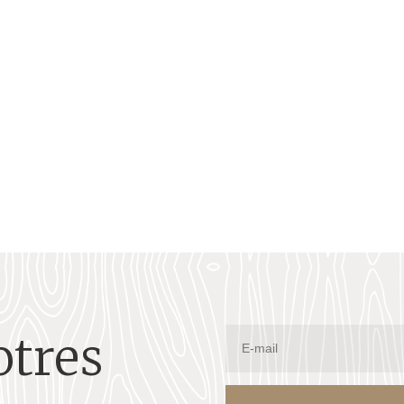
nt leur propre monnaie et leurs propres billets de banque,.
otres