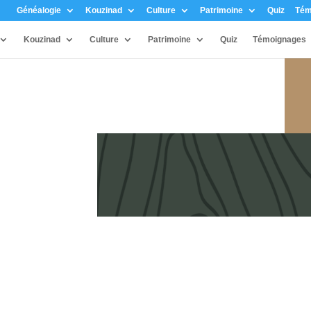
Généalogie
Kouzinad
Culture
Patrimoine
Quiz
Tém
Kouzinad
Culture
Patrimoine
Quiz
Témoignages