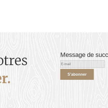
Message de suc
otres
r.
S'abonner