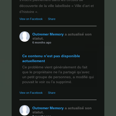
découverte de la ville labellisée « Ville d’art et
d’histoire ».
View on Facebook
·
Share
Outremer Memory
a actualisé son
statut.
6 months ago
Ce contenu n’est pas disponible
actuellement
Ce problème vient généralement du fait
que le propriétaire ne l’a partagé qu’avec
un petit groupe de personnes, a modifié qui
pouvait le voir ou l’a supprimé.
View on Facebook
·
Share
Outremer Memory
a actualisé son
statut.