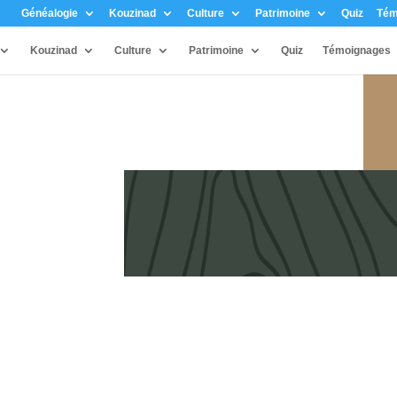
Généalogie
Kouzinad
Culture
Patrimoine
Quiz
Tém
Kouzinad
Culture
Patrimoine
Quiz
Témoignages