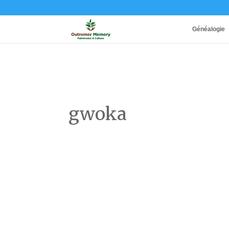
Généalogie
gwoka