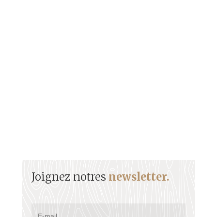
FRUCTUEUX ALEXANDRE DIT STELLIO (1885-
1939) Son enfance Alexandre Stellio, de son vrai
nom, Fructueux ALEXANDRE,...
Joignez notres
newsletter.