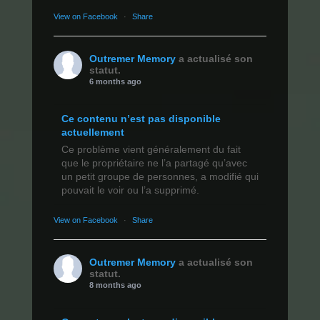
View on Facebook
·
Share
Outremer Memory
a actualisé son
statut.
6 months ago
Ce contenu n’est pas disponible
actuellement
Ce problème vient généralement du fait
que le propriétaire ne l’a partagé qu’avec
un petit groupe de personnes, a modifié qui
pouvait le voir ou l’a supprimé.
View on Facebook
·
Share
Outremer Memory
a actualisé son
statut.
8 months ago