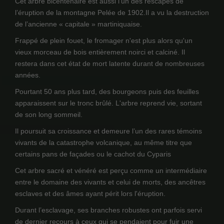
Cet arbre bicentenaire est aussi l'un des rescapés de
l’éruption de la montagne Pelée de 1902.Il a vu la destruction
de l’ancienne « capitale » martiniquaise.
Frappé de plein fouet, le fromager n'est plus alors qu'un
vieux morceau de bois entièrement noirci et calciné. Il
restera dans cet état de mort latente durant de nombreuses
années.
Pourtant 50 ans plus tard, des bourgeons puis des feuilles
apparaissent sur le tronc brûlé. L'arbre reprend vie, sortant
de son long sommeil.
Il poursuit sa croissance et demeure l’un des rares témoins
vivants de la catastrophe volcanique, au même titre que
certains pans de façades ou le cachot du Cyparis
Cet arbre sacré et vénéré est perçu comme un intermédiaire
entre le domaine des vivants et celui de morts, des ancêtres
esclaves et des âmes ayant périt lors l'éruption.
Durant l’esclavage, ses branches robustes ont parfois servi
de dernier recours à ceux qui se pendaient pour fuir une