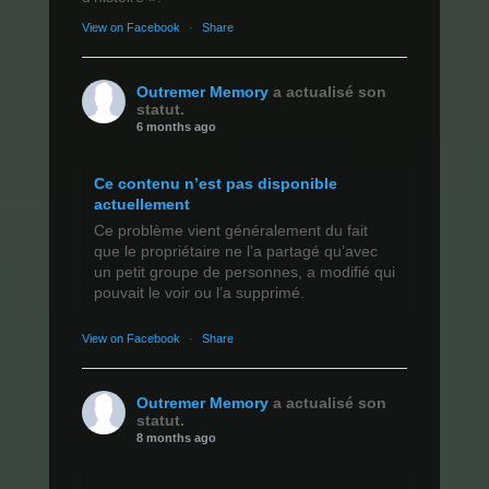
View on Facebook
·
Share
Outremer Memory
a actualisé son
statut.
6 months ago
Ce contenu n’est pas disponible
actuellement
Ce problème vient généralement du fait
que le propriétaire ne l’a partagé qu’avec
un petit groupe de personnes, a modifié qui
pouvait le voir ou l’a supprimé.
View on Facebook
·
Share
Outremer Memory
a actualisé son
statut.
8 months ago