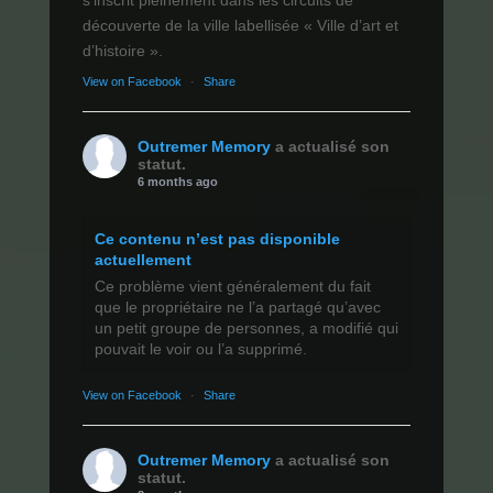
découverte de la ville labellisée « Ville d’art et
d’histoire ».
View on Facebook
·
Share
Outremer Memory
a actualisé son
statut.
6 months ago
Ce contenu n’est pas disponible
actuellement
Ce problème vient généralement du fait
que le propriétaire ne l’a partagé qu’avec
un petit groupe de personnes, a modifié qui
pouvait le voir ou l’a supprimé.
View on Facebook
·
Share
Outremer Memory
a actualisé son
statut.