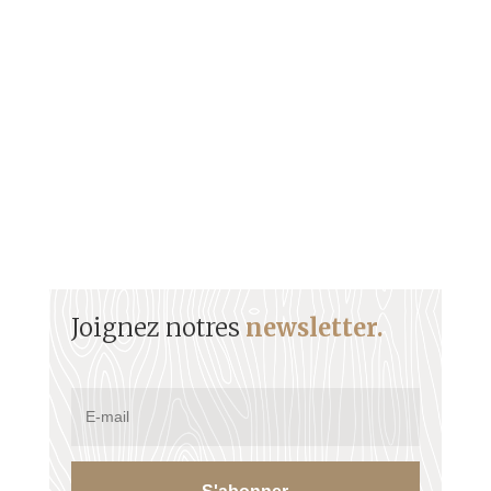
Basse-Terre Mai 1967 - Bas Tè Mé 67 Sommaire
Sonjé Mé 67, Léjyònè déklaré lagyè a la Gwadloup
Le contexte L'implosion...
Joignez notres
newsletter.