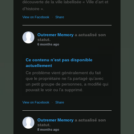
découverte de la ville labellisée « Ville d’art et
d’histoire ».
View on Facebook
·
Share
Outremer Memory
a actualisé son
statut.
6 months ago
Ce contenu n’est pas disponible
actuellement
Ce problème vient généralement du fait
que le propriétaire ne l’a partagé qu’avec
un petit groupe de personnes, a modifié qui
pouvait le voir ou l’a supprimé.
View on Facebook
·
Share
Outremer Memory
a actualisé son
statut.
8 months ago