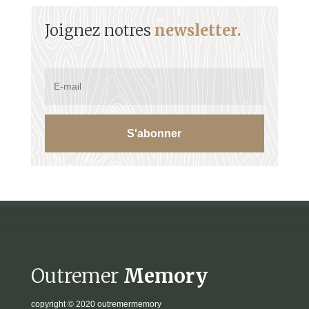
Joignez notres
newsletter.
S'abonner
Outremer
Memory
copyright
© 2020 outremermemory