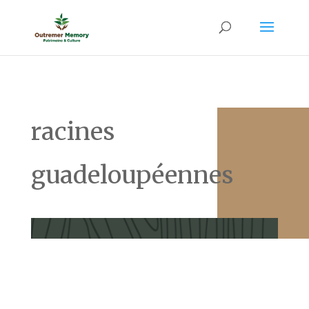
racines
guadeloupéennes