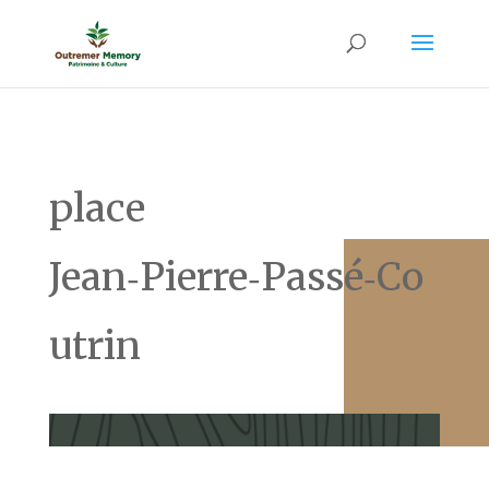
place
Jean‑Pierre‑Passé‑Co
utrin