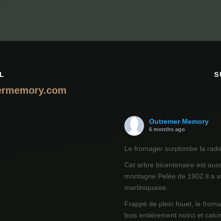
L
S
ermemory.com
Outremer Memory
6 months ago
Le fromager surplombe la rade 
Cet arbre bicentenaire est auss
montagne Pelée de 1902.Il a vu
martiniquaise.
Frappé de plein fouet, le from
bois entièrement noirci et calci