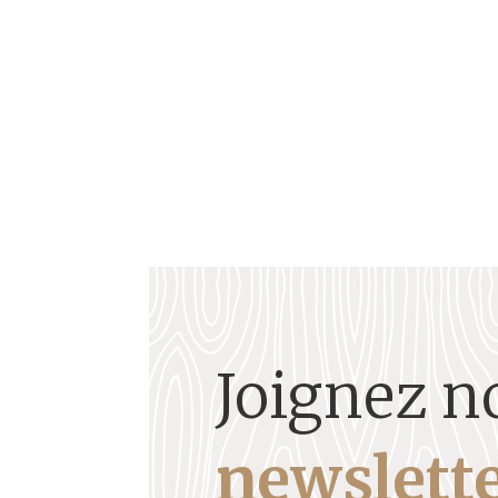
dancehall et du hip-hop, sans jamais trahir son i
Joignez n
newslette