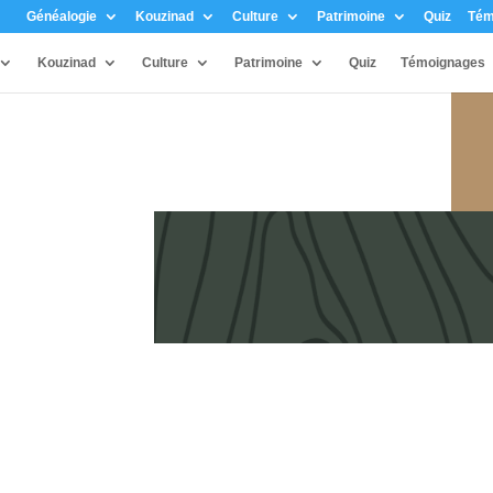
Généalogie
Kouzinad
Culture
Patrimoine
Quiz
Tém
Kouzinad
Culture
Patrimoine
Quiz
Témoignages