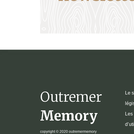
Outremer
Le s
légi
Memory
Les 
d’ut
copyright
© 2020 outremermemory