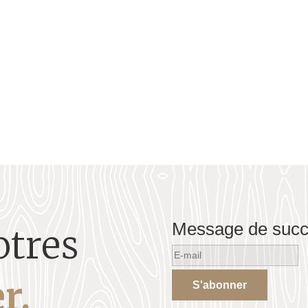
dentité créole.
Message de suc
otres
r.
S'abonner