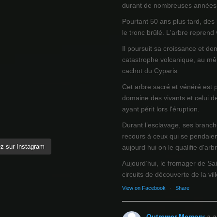
durant de nombreuses années
Pourtant 50 ans plus tard, des
le tronc brûlé. L'arbre reprend
Il poursuit sa croissance et de
catastrophe volcanique, au mêm
cachot du Cyparis
Cet arbre sacré et vénéré est 
domaine des vivants et celui d
ayant périt lors l'éruption.
Durant l’esclavage, ses branch
recours à ceux qui se pendaien
z sur Instagram
aujourd hui on le qualifie d'arb
Aujourd’hui, le fromager de Sai
circuits de découverte de la ville
View on Facebook
·
Share
Outremer Memory
a a