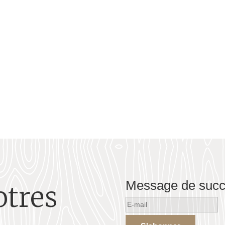
ociative et un homme inspirant par ses actions en faveur de la reconnaissanc
ssumée et le combat pour un vivre-ensemble respectueux des héritages u
Message de suc
otres