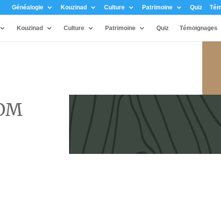
Généalogie
Kouzinad
Culture
Patrimoine
Quiz
Tém
Kouzinad
Culture
Patrimoine
Quiz
Témoignages
DOM