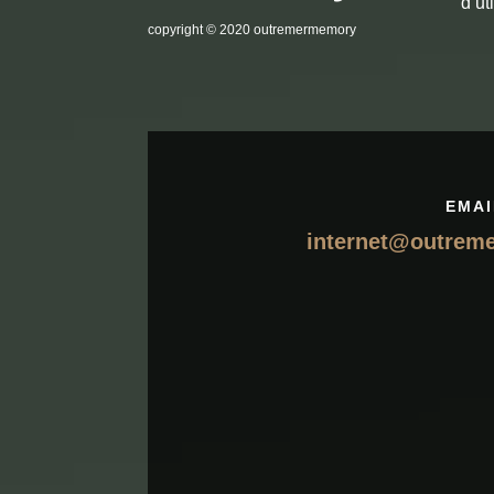
d’ut
copyright
© 2020 outremermemory
EMAI
internet@outrem