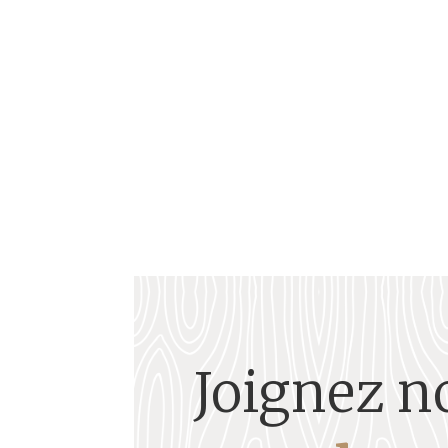
Élu investi, il fut l’un des piliers de la vie ass
Son parcours incarne la force d’une identité a
Joignez n