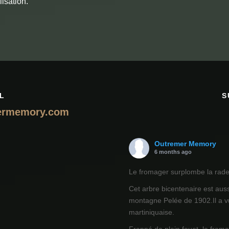
ilisation.
L
S
ermemory.com
Outremer Memory
6 months ago
Le fromager surplombe la rade 
Cet arbre bicentenaire est auss
montagne Pelée de 1902.Il a vu
martiniquaise.