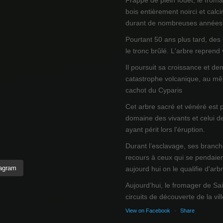
Frappé de plein fouet, le from
bois entièrement noirci et calci
durant de nombreuses années
Pourtant 50 ans plus tard, des
le tronc brûlé. L'arbre reprend
Il poursuit sa croissance et de
catastrophe volcanique, au mêm
cachot du Cyparis
Cet arbre sacré et vénéré est 
domaine des vivants et celui d
ayant périt lors l'éruption.
Durant l’esclavage, ses branch
recours à ceux qui se pendaien
tagram
aujourd hui on le qualifie d'arb
Aujourd’hui, le fromager de Sai
circuits de découverte de la ville
View on Facebook
·
Share