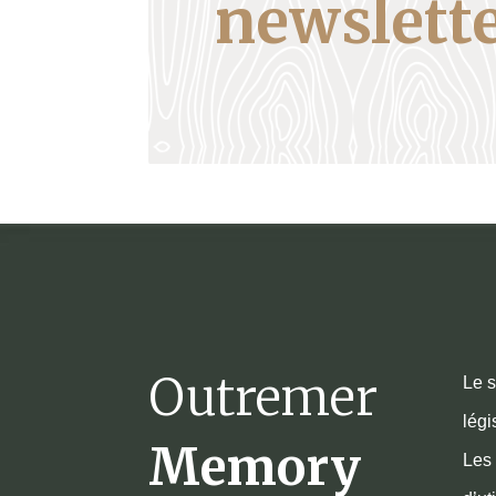
newslette
Outremer
Le s
légi
Memory
Les 