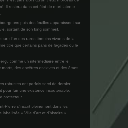
ager n'est plus alors qu'un vieux morceau de
né. Il restera dans cet état de mort latente
.
 bourgeons puis des feuilles apparaissent sur
 vie, sortant de son long sommeil.
meure l’un des rares témoins vivants de la
e titre que certains pans de façades ou le
perçu comme un intermédiaire entre le
e morts, des ancêtres esclaves et des âmes
es robustes ont parfois servi de dernier
t pour fuir une existence insoutenable,
re protecteur.
nt-Pierre s’inscrit pleinement dans les
 labellisée « Ville d’art et d’histoire ».