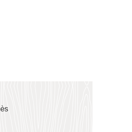
e historique et de la dignité.
ltramarins.
cès