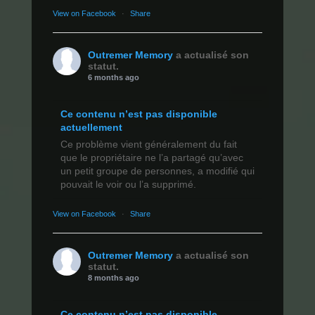
View on Facebook
·
Share
Outremer Memory
a actualisé son
statut.
6 months ago
Ce contenu n’est pas disponible
actuellement
Ce problème vient généralement du fait
que le propriétaire ne l’a partagé qu’avec
un petit groupe de personnes, a modifié qui
pouvait le voir ou l’a supprimé.
View on Facebook
·
Share
Outremer Memory
a actualisé son
statut.
8 months ago
Ce contenu n’est pas disponible