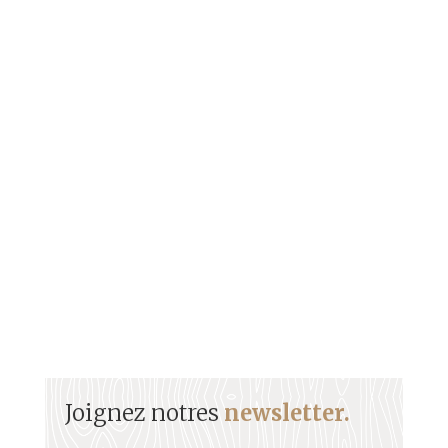
Les Sœurs Nardal Pionnières oubliées de la
Négritude Quand on évoque la Négritude, trois
noms viennent spontanément :...
Joignez notres
newsletter.