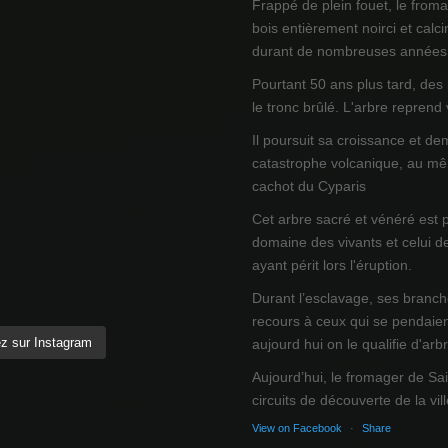
Frappé de plein fouet, le from
bois entièrement noirci et calci
durant de nombreuses années
Pourtant 50 ans plus tard, des
le tronc brûlé. L'arbre reprend
Il poursuit sa croissance et de
catastrophe volcanique, au mêm
cachot du Cyparis
Cet arbre sacré et vénéré est 
domaine des vivants et celui d
ayant périt lors l'éruption.
Durant l’esclavage, ses branch
recours à ceux qui se pendaien
z sur Instagram
aujourd hui on le qualifie d'arb
Aujourd’hui, le fromager de Sai
circuits de découverte de la ville
View on Facebook
·
Share