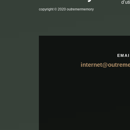
d’ut
copyright
© 2020 outremermemory
EMAI
internet@outrem