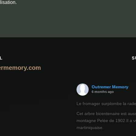
ilisation.
L
S
ermemory.com
Outremer Memory
6 months ago
Le fromager surplombe la rade 
Cet arbre bicentenaire est auss
montagne Pelée de 1902.Il a vu
martiniquaise.