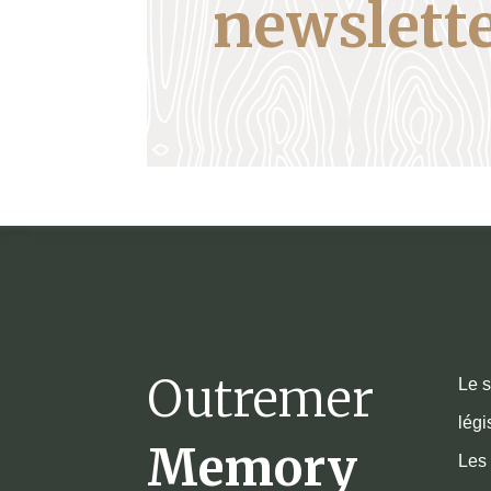
newslette
Outremer
Le s
légi
Memory
Les 