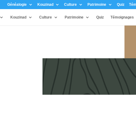
Généalogie
Kouzinad
Culture
Patrimoine
Quiz
Tém
Kouzinad
Culture
Patrimoine
Quiz
Témoignages