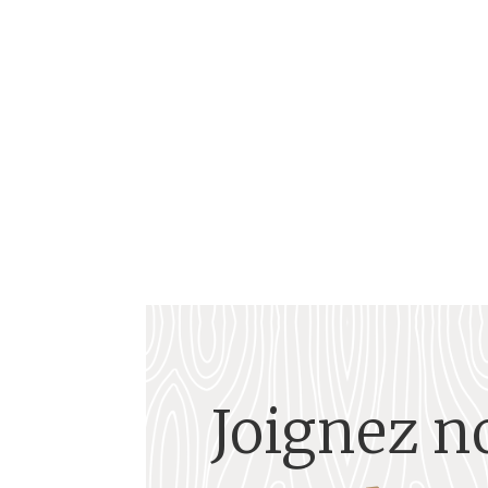
Général Thomas Alexandre DUMAS (1762-1806) S
Joignez n