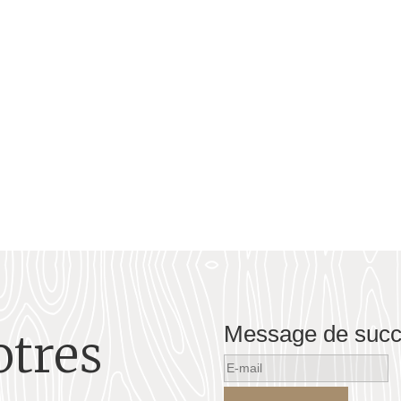
ommaire Son enfance Son engagement militaire Parcours militaire...
Message de suc
otres