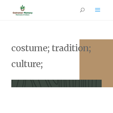
costume; tradition;
culture;