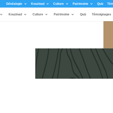
Généalogie
Kouzinad
Culture
Patrimoine
Quiz
Tém
Kouzinad
Culture
Patrimoine
Quiz
Témoignages