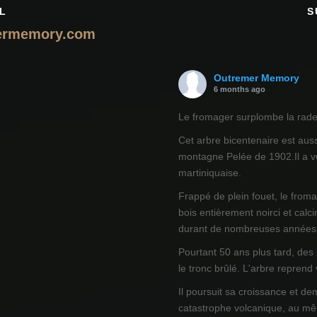
L
S
ermemory.com
Outremer Memory
6 months ago
Le fromager surplombe la rade 
Cet arbre bicentenaire est auss
montagne Pelée de 1902.Il a vu
martiniquaise.
Frappé de plein fouet, le from
bois entièrement noirci et calci
durant de nombreuses années
Pourtant 50 ans plus tard, des
le tronc brûlé. L'arbre reprend
Il poursuit sa croissance et de
catastrophe volcanique, au mêm