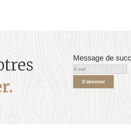
Message de suc
otres
r.
S'abonner