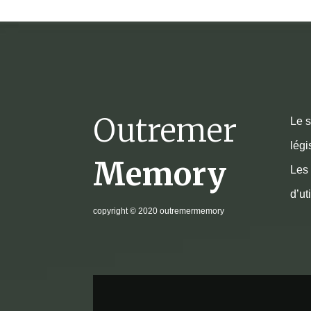
Outremer
Le s
légi
Memory
Les 
d’ut
copyright
© 2020 outremermemory