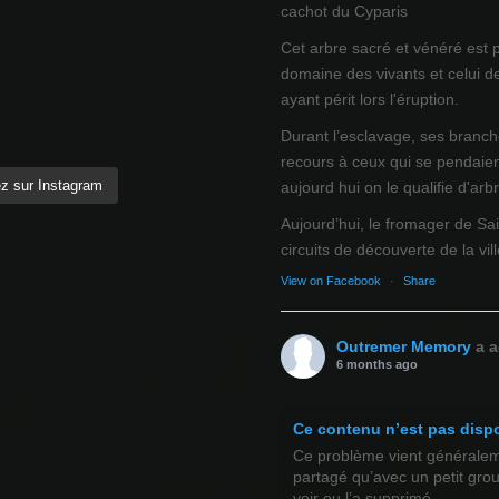
cachot du Cyparis
Cet arbre sacré et vénéré est 
domaine des vivants et celui d
ayant périt lors l'éruption.
Durant l’esclavage, ses branch
recours à ceux qui se pendaien
z sur Instagram
aujourd hui on le qualifie d'arb
Aujourd’hui, le fromager de Sai
circuits de découverte de la ville
View on Facebook
·
Share
Outremer Memory
a a
6 months ago
Ce contenu n’est pas disp
Ce problème vient généralemen
partagé qu’avec un petit gro
voir ou l’a supprimé.