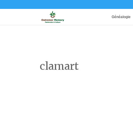
Généalogie
clamart