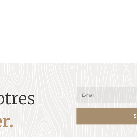
otres
r.
S