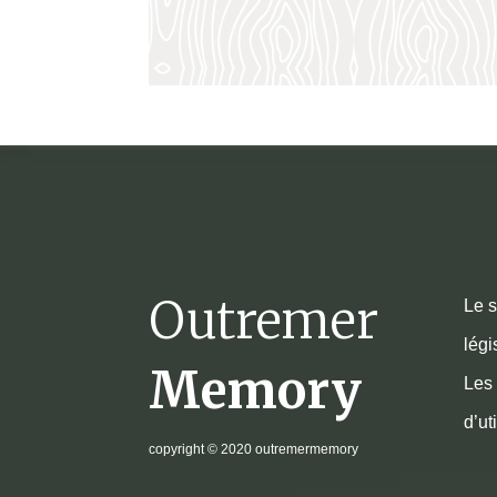
Outremer
Le s
légi
Memory
Les 
d’ut
copyright
© 2020 outremermemory