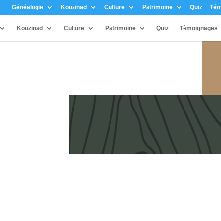
Généalogie
Kouzinad
Culture
Patrimoine
Quiz
Tém
Kouzinad
Culture
Patrimoine
Quiz
Témoignages