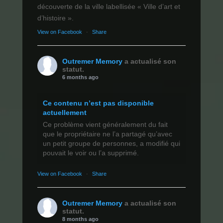
découverte de la ville labellisée « Ville d’art et
d’histoire ».
View on Facebook
·
Share
Outremer Memory
a actualisé son
statut.
6 months ago
Ce contenu n’est pas disponible
actuellement
Ce problème vient généralement du fait
que le propriétaire ne l’a partagé qu’avec
un petit groupe de personnes, a modifié qui
pouvait le voir ou l’a supprimé.
View on Facebook
·
Share
Outremer Memory
a actualisé son
statut.
8 months ago