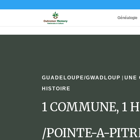
Généalogie
GUADELOUPE/GWADLOUP
|
UNE
HISTOIRE
1 COMMUNE, 1 H
/POINTE-A-PITR