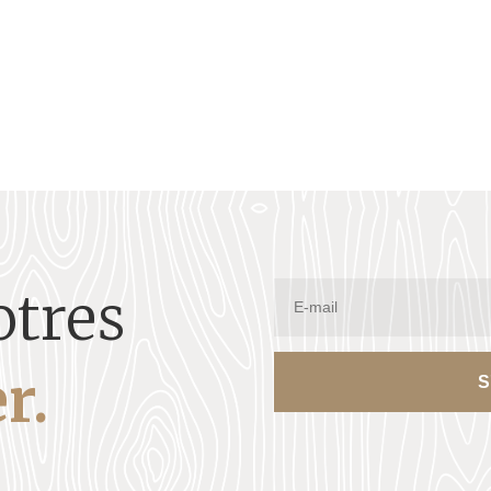
otres
r.
S