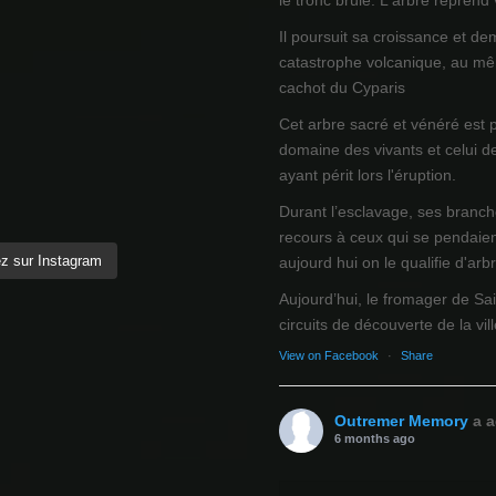
le tronc brûlé. L'arbre reprend
Il poursuit sa croissance et de
catastrophe volcanique, au mêm
cachot du Cyparis
Cet arbre sacré et vénéré est 
domaine des vivants et celui d
ayant périt lors l'éruption.
Durant l’esclavage, ses branch
recours à ceux qui se pendaien
z sur Instagram
aujourd hui on le qualifie d'arb
Aujourd’hui, le fromager de Sai
circuits de découverte de la ville
View on Facebook
·
Share
Outremer Memory
a a
6 months ago