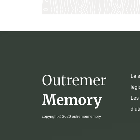
Outremer
Le s
légi
Memory
Les 
d’ut
copyright
© 2020 outremermemory