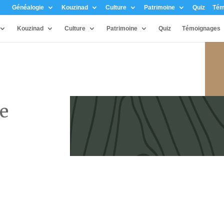
Généalogie
Kouzinad
Culture
Patrimoine
Quiz
Tém
Kouzinad
Culture
Patrimoine
Quiz
Témoignages
le