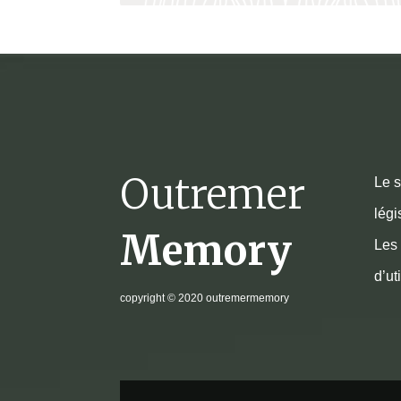
Outremer
Le s
légi
Memory
Les 
d’ut
copyright
© 2020 outremermemory