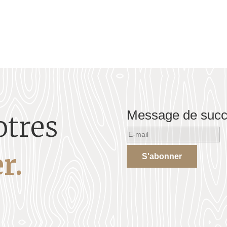
Message de suc
otres
r.
S'abonner