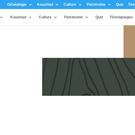
Généalogie
Kouzinad
Culture
Patrimoine
Quiz
Tém
Kouzinad
Culture
Patrimoine
Quiz
Témoignages