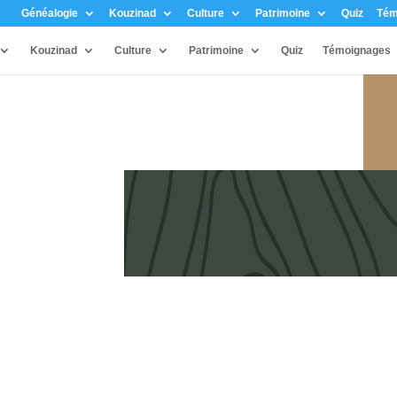
Généalogie
Kouzinad
Culture
Patrimoine
Quiz
Tém
Kouzinad
Culture
Patrimoine
Quiz
Témoignages