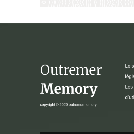
Outremer
Le s
légi
Memory
Les 
d’ut
copyright
© 2020 outremermemory