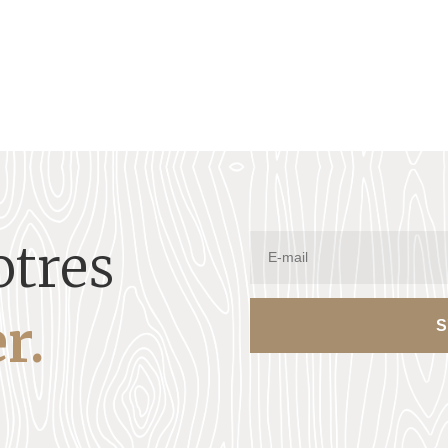
otres
r.
S