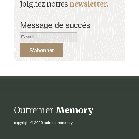
Joignez notres
newsletter.
Message de succès
S'abonner
Outremer
Memory
copyright
© 2020 outremermemory