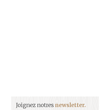
Passionné par son terroir, Jimmy Bibrac valorise les
produits locaux et les traditions culinaires dans une
approche créative et contemporaine.
Fondateur du restaurant « Ô Z’Épices » à
Bouillante, il incarne cette nouvelle génération de
chefs créoles, fiers, engagés et enracinés.
Son talent a été salué à l’échelle nationale,
notamment en remportant le Grand Concours des
Régions sur France 3.
Joignez notres
newsletter.