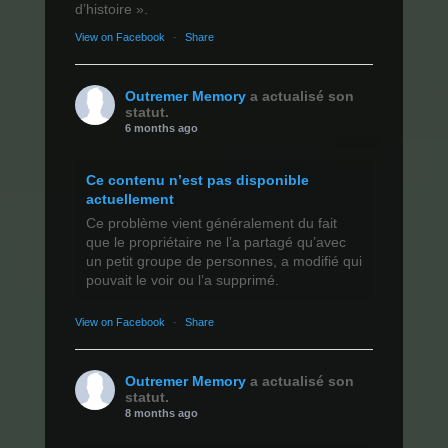
d’histoire ».
View on Facebook
·
Share
Outremer Memory
a actualisé son
statut.
6 months ago
Ce contenu n’est pas disponible
actuellement
Ce problème vient généralement du fait
que le propriétaire ne l’a partagé qu’avec
un petit groupe de personnes, a modifié qui
pouvait le voir ou l’a supprimé.
View on Facebook
·
Share
Outremer Memory
a actualisé son
statut.
8 months ago