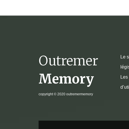
Outremer
Le s
légi
Memory
Les 
d’ut
copyright
© 2020 outremermemory