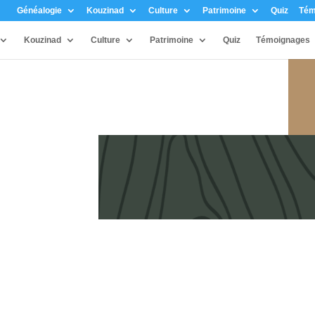
Généalogie
Kouzinad
Culture
Patrimoine
Quiz
Tém
Kouzinad
Culture
Patrimoine
Quiz
Témoignages