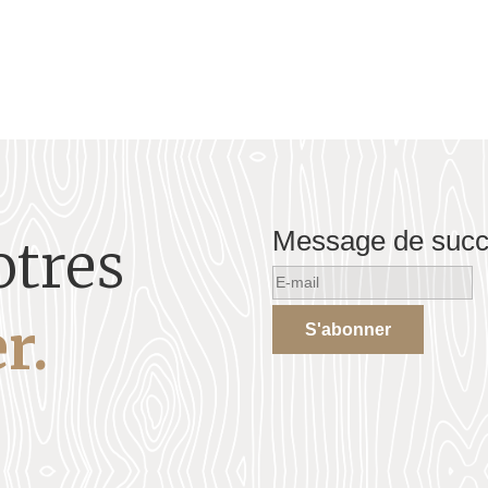
Message de suc
otres
r.
S'abonner