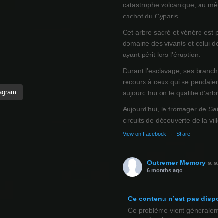
catastrophe volcanique, au mêm
cachot du Cyparis
Cet arbre sacré et vénéré est 
domaine des vivants et celui d
ayant périt lors l'éruption.
Durant l’esclavage, ses branch
recours à ceux qui se pendaien
tagram
aujourd hui on le qualifie d'arb
Aujourd’hui, le fromager de Sai
circuits de découverte de la ville
View on Facebook
·
Share
Outremer Memory
a a
6 months ago
Ce contenu n’est pas disp
Ce problème vient généralemen