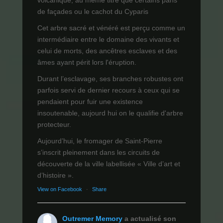
volcanique, au même titre que certains pans
de façades ou le cachot du Cyparis
Cet arbre sacré et vénéré est perçu comme un
intermédiaire entre le domaine des vivants et
celui de morts, des ancêtres esclaves et des
âmes ayant périt lors l'éruption.
Durant l’esclavage, ses branches robustes ont
parfois servi de dernier recours à ceux qui se
pendaient pour fuir une existence
insoutenable, aujourd hui on le qualifie d'arbre
protecteur.
Aujourd’hui, le fromager de Saint-Pierre
s’inscrit pleinement dans les circuits de
découverte de la ville labellisée « Ville d’art et
d’histoire ».
View on Facebook
·
Share
Outremer Memory
a actualisé son